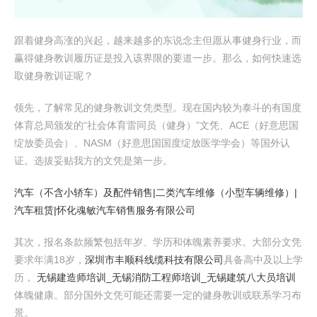
跟着健身高涨的兴起，越来越多的东说念主但愿从事健身行业，而
赢得健身教训履历证是投入该界限的要道一步。那么，如何快速选
取健身教训证呢？
领先，了解常见的健身教训文凭类型。现在国内较为泰斗的有国度
体育总局颁发的“社会体育雷同员（健身）”文凭、ACE（好意思国
绽放委员会）、NASM（好意思国国度绽放医学学会）等国外认
证。选拔妥贴我方的文凭是第一步。
汽车（不含小轿车）及配件销售|二类汽车维修（小型车辆维修）|
汽车租赁|怀化魂敏汽车销售服务有限公司
其次，报名条款频繁包括年岁、学历和体魄素养要求。大部分文凭
要求年满18岁，
深圳市丰顺科线缆科技有限公司
具备高中及以上学
历，
无锡建造师培训_无锡消防工程师培训_无锡建筑八大员培训
体魄健康。部分国外文凭可能还需要一定的健身教训或联系学习布
景。