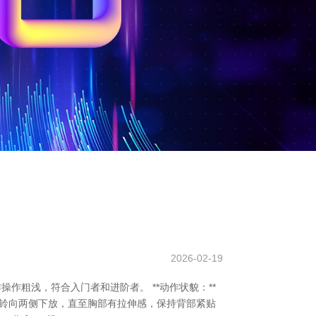
2026-02-19
操作粗浅，符合入门者和进阶者。 **动作状貌：**
缓将哑铃向两侧下放，直至胸部有拉伸感，保持背部紧贴