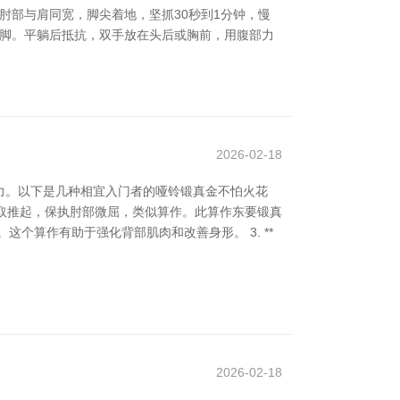
，肘部与肩同宽，脚尖着地，坚抓30秒到1分钟，慢
考验手脚。平躺后抵抗，双手放在头后或胸前，用腹部力
2026-02-18
力。以下是几种相宜入门者的哑铃锻真金不怕火花
铃进取推起，保执肘部微屈，类似算作。此算作东要锻真
这个算作有助于强化背部肌肉和改善身形。 3. **
2026-02-18