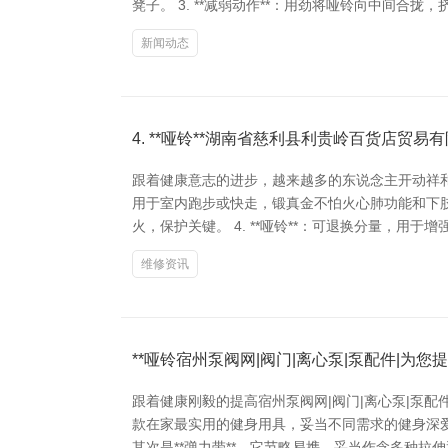
凳子。 3. **减弱动作**：用劲将哑铃向中间合拢，
新闻动态
4. **哑铃**湖南省慈利县利贵岭百货店贸
跟着健康意志的进步，越来越多的东说念主开动祥和健
用于室内跑步或快走，锻真金不怕火心肺功能和下肢力量
火，保护关键。 4. **哑铃**：可退换分量，用于
维修资讯
**哑铃宿州泵阀网|阀门|离心泵|泵配件|为
跟着健康刚毅的提高宿州泵阀网|阀门|离心泵|泵
款在家最实用的健身用具，妥当不同需求的健身深爱
其次是**弹力带**，它节略易携，妥当作念多种拉