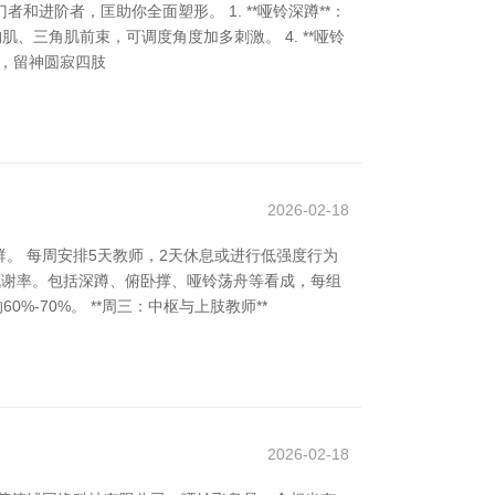
进阶者，匡助你全面塑形。 1. **哑铃深蹲**：
胸肌、三角肌前束，可调度角度加多刺激。 4. **哑铃
头肌，留神圆寂四肢
2026-02-18
。 每周安排5天教师，2天休息或进行低强度行为
础代谢率。包括深蹲、俯卧撑、哑铃荡舟等看成，每组
0%-70%。 **周三：中枢与上肢教师**
2026-02-18