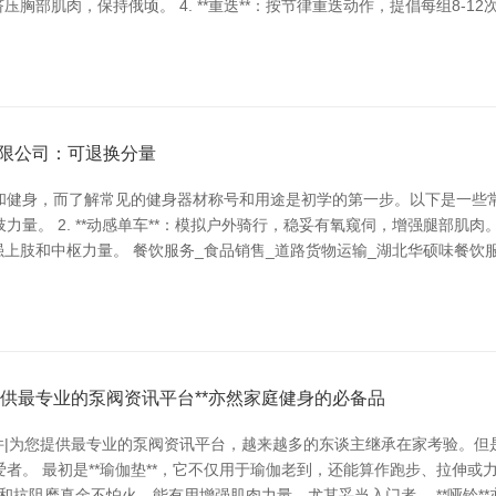
挤压胸部肌肉，保持俄顷。 4. **重迭**：按节律重迭动作，提倡每组8-12
易有限公司：可退换分量
身，而了解常见的健身器材称号和用途是初学的第一步。以下是一些常见的健
。 2. **动感单车**：模拟户外骑行，稳妥有氧窥伺，增强腿部肌肉。 
增强上肢和中枢力量。 餐饮服务_食品销售_道路货物运输_湖北华硕味餐饮服务有
您提供最专业的泵阀资讯平台**亦然家庭健身的必备品
配件|为您提供最专业的泵阀资讯平台，越来越多的东谈主继承在家考验。
者。 最初是**瑜伽垫**，它不仅用于瑜伽老到，还能算作跑步、拉伸
伸和抗阻磨真金不怕火，能有用增强肌肉力量，尤其妥当入门者。 **哑铃