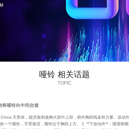
哑铃 相关话题
TOPIC
*：用劲将哑铃向中间合拢
e-China 天势表，能灵验刺激胸大肌中上部，耕作胸部线条和力量。该动作
手各执一个哑铃，手臂微屈，哑铃位于胸部上方。 2. **下放动作**：缓