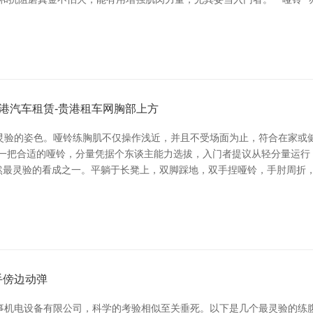
贵港汽车租赁-贵港租车网胸部上方
灵验的姿色。哑铃练胸肌不仅操作浅近，并且不受场面为止，符合在家或
备一把合适的哑铃，分量凭据个东谈主能力选拔，入门者提议从轻分量运行
基础亦然最灵验的看成之一。平躺于长凳上，双脚踩地，双手捏哑铃，手肘周
手傍边动弹
机电设备有限公司，科学的考验相似至关垂死。以下是几个最灵验的练腹肌手