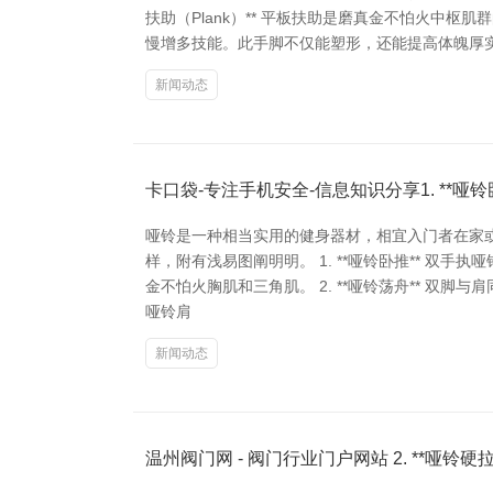
扶助（Plank）** 平板扶助是磨真金不怕火中
慢增多技能。此手脚不仅能塑形，还能提高体魄厚实性。
新闻动态
卡口袋-专注手机安全-信息知识分享1. **哑铃
哑铃是一种相当实用的健身器材，相宜入门者在家
样，附有浅易图阐明明。 1. **哑铃卧推** 
金不怕火胸肌和三角肌。 2. **哑铃荡舟** 双
哑铃肩
新闻动态
温州阀门网 - 阀门行业门户网站 2. **哑铃