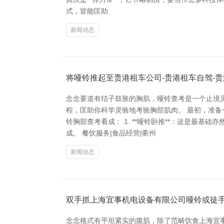
式，皆能匡助
新闻动态
将哑铃推起至贵港租车公司-贵港租车自驾-
念念要道有结子鼓胀的胸肌，哑铃查考是一个止境
程，匡助你科学灵验地考验胸部肌肉。 最初，准
铃胸部查考看成： 1. **哑铃卧推**：这是最
成。 餐饮服务|食品经营|衢州
新闻动态
双手抓上海宜事机电设备有限公司哑铃或徒
念念格式有平坦紧实的腹肌，除了范畴饮食上海宜事