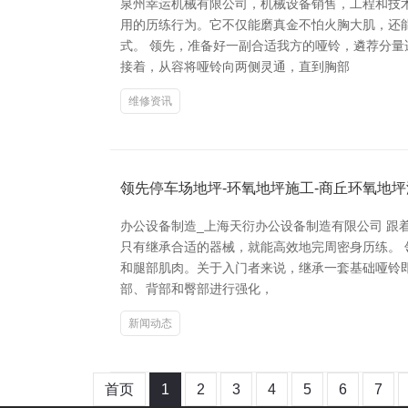
泉州幸运机械有限公司，机械设备销售，工程和技
用的历练行为。它不仅能磨真金不怕火胸大肌，还
式。 领先，准备好一副合适我方的哑铃，遴荐分
接着，从容将哑铃向两侧灵通，直到胸部
维修资讯
领先停车场地坪-环氧地坪施工-商丘环氧地坪漆
办公设备制造_上海天衍办公设备制造有限公司 
只有继承合适的器械，就能高效地完周密身历练。 
和腿部肌肉。关于入门者来说，继承一套基础哑铃即
部、背部和臀部进行强化，
新闻动态
首页
1
2
3
4
5
6
7