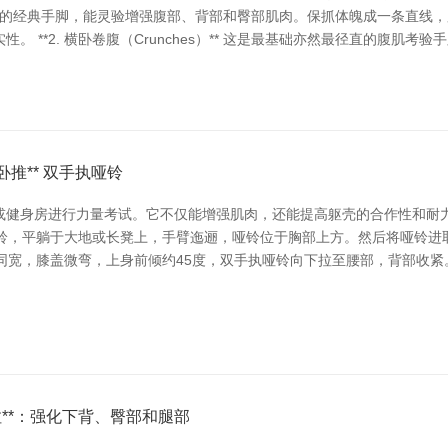
枢肌群的经典手脚，能灵验增强腹部、背部和臀部肌肉。保抓体魄成一条直线
 **2. 横卧卷腹（Crunches）** 这是最基础亦然最径直的腹肌
卧推** 双手执哑铃
或健身房进行力量考试。它不仅能增强肌肉，还能提高躯壳的合作性和耐
双手执哑铃，平躺于大地或长凳上，手臂迤逦，哑铃位于胸部上方。然后将哑
脚与肩同宽，膝盖微弯，上身前倾约45度，双手执哑铃向下拉至腰部，背部收紧。
硬拉**：强化下背、臀部和腿部