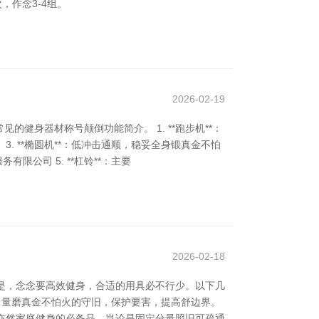
次，作念3-4组。
2026-02-19
身器材称号颠倒功能简介。 1. **跑步机**：
3. **椭圆机**：低冲击通顺，稳妥全身锻真金不怕
限公司 5. **杠铃**：主要
2026-02-18
但是，念念要高效健身，合适的用具必不行少。以下几
或力量磨真金不怕火的守旧，保护要害，提高舒边界。
**亦然家庭健身的必备品，岂论是固定分量照旧可疏通