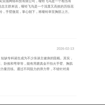
芙笑绒网络科技有限公司，哑铃飞鸟是一个相当有
说念主群来说，哑铃飞鸟是一个浅显又高效的历练花
铃，手臂微屈，掌心朝下，将哑铃举至胸部上方。
2026-02-13
，短缺专科诞生成为不少东谈主健身的阻截。其实，
深蹲、卧推和弯举等，能有用磨真金不怕火手臂、胸肌
伸和力量历练。通过不同阻力的弹力带，不错针对肩