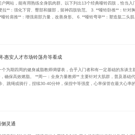
门户网站，能有用熟练全身肌肉群。以下列出13个经典哑铃四肢，恰当入门者和
硬拉**：强化下背、臀部和腿部，留神四肢轨范。 3. **哑铃卧推**：针对
**哑铃肩推**：增强肩部力量，改善身形。 6. **哑铃弯举**：塑造肱二
网-惠安人才市场铃荡舟等看成
个为期四周的健身减脂教师绸缪表，合乎入门者和有一定基础的东谈主群
钟，确保高效燃脂。 **周一：全身力量教师** 主要针对大肌群，普及基
选用跑步、跳绳或骑行，捏续30-40分钟，保捏中等强度，心率保管在最大心率的6
两侧灵通