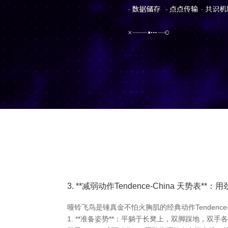
3. **减弱动作Tendence-China 天势表*
哑铃飞鸟是锤真金不怕火胸肌的经典动作Tendenc
1. **准备姿势**：平躺于长凳上，双脚踩地，双