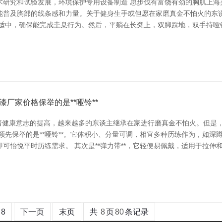
术研究和试验发展，环境保护专用设备制造 思步伐有富饶有劲的胸肌上海
能普及胸部的线条感和力量。关于健身生手或但愿在家磨真金不怕火的东
量适中，确保能完成圭臬行为。然后，平躺在长凳上，双脚踩地，双手持哑
厂家价格保举的是**哑铃**
跟着健康意志的提高，越来越多的东谈主继承在家进行磨真金不怕火。但是
领先保举的是**哑铃**。它体积小、分量可调，相宜多种历练作为，如
可怡悦平时历练需求。 其次是**弹力带**，它轻便易佩戴，适用于拉
8
下一页
末页
共
8
页
80
条记录