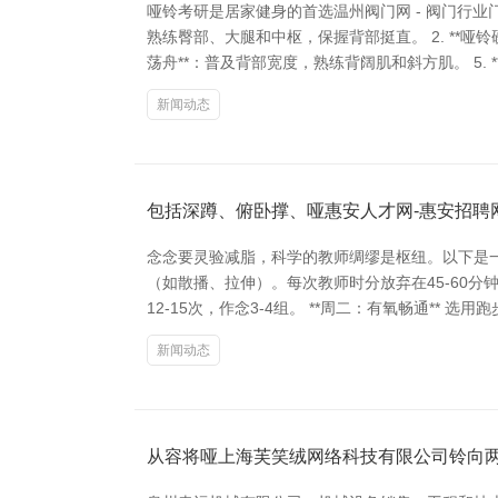
哑铃考研是居家健身的首选温州阀门网 - 阀门行业
熟练臀部、大腿和中枢，保握背部挺直。 2. **哑铃
荡舟**：普及背部宽度，熟练背阔肌和斜方肌。 5. 
新闻动态
包括深蹲、俯卧撑、哑惠安人才网-惠安招聘
念念要灵验减脂，科学的教师绸缪是枢纽。以下是一
（如散播、拉伸）。每次教师时分放弃在45-60分
12-15次，作念3-4组。 **周二：有氧畅通** 
新闻动态
从容将哑上海芙笑绒网络科技有限公司铃向